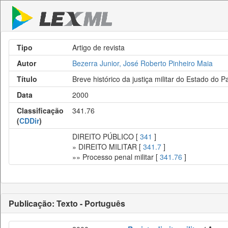
Tipo
Artigo de revista
Autor
Bezerra Junior, José Roberto Pinheiro Maia
Título
Breve histórico da justiça militar do Estado do P
Data
2000
Classificação
341.76
(
CDDir
)
DIREITO PÚBLICO [
341
]
» DIREITO MILITAR [
341.7
]
»» Processo penal militar [
341.76
]
Publicação: Texto - Português