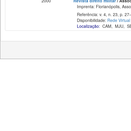
2000
Revista direito militar
/ Assoc
Imprenta: Florianópolis, Assoc
Referência: v. 4, n. 23, p. 27
Disponibilidade:
Rede Virtual
Localização:
CAM
,
MJU
,
S