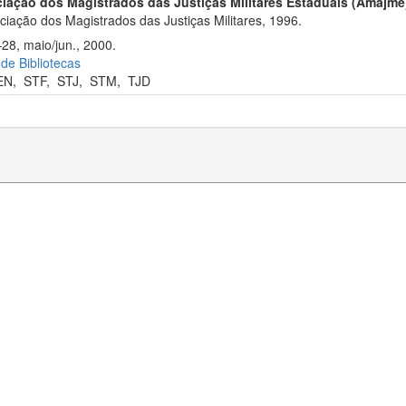
iação dos Magistrados das Justiças Militares Estaduais (Amajme
iação dos Magistrados das Justiças Militares, 1996.
–28, maio/jun., 2000.
 de Bibliotecas
EN
,
STF
,
STJ
,
STM
,
TJD