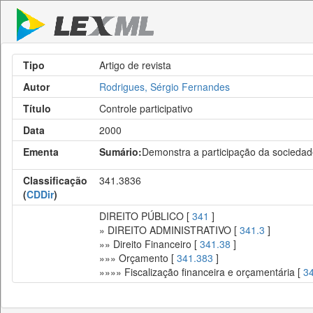
Tipo
Artigo de revista
Autor
Rodrigues, Sérgio Fernandes
Título
Controle participativo
Data
2000
Ementa
Sumário:
Demonstra a participação da sociedade
Classificação
341.3836
(
CDDir
)
DIREITO PÚBLICO [
341
]
» DIREITO ADMINISTRATIVO [
341.3
]
»» Direito Financeiro [
341.38
]
»»» Orçamento [
341.383
]
»»»» Fiscalização financeira e orçamentária [
3