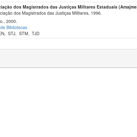
iação dos Magistrados das Justiças Militares Estaduais (Amajme
iação dos Magistrados das Justiças Militares, 1996.
go., 2000.
 de Bibliotecas
EN
,
STJ
,
STM
,
TJD