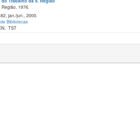
l do Trabalho da 9. Região
 Região, 1976.
82, jan./jun., 2000.
 de Bibliotecas
EN
,
TST