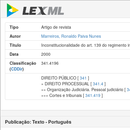
Tipo
Artigo de revista
Autor
Marreiros, Ronaldo Paiva Nunes
Título
Inconstitucionalidade do art. 139 do regimento 
Data
2000
Classificação
341.4196
(
CDDir
)
DIREITO PÚBLICO [
341
]
» DIREITO PROCESSUAL [
341.4
]
»» Organização Judiciária. Pessoal judiciário [
3
»»» Cortes e tribunais [
341.419
]
Publicação: Texto - Português