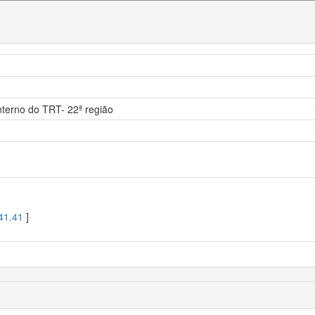
interno do TRT- 22ª região
41.41
]