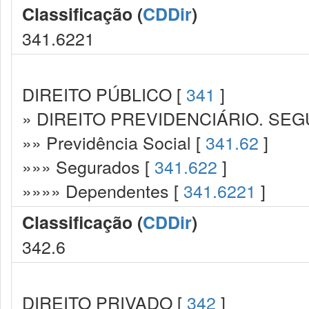
Classificação (
CDDir
)
341.6221
DIREITO PÚBLICO [
341
]
» DIREITO PREVIDENCIÁRIO. SEG
»» Previdência Social [
341.62
]
»»» Segurados [
341.622
]
»»»» Dependentes [
341.6221
]
Classificação (
CDDir
)
342.6
DIREITO PRIVADO [
342
]