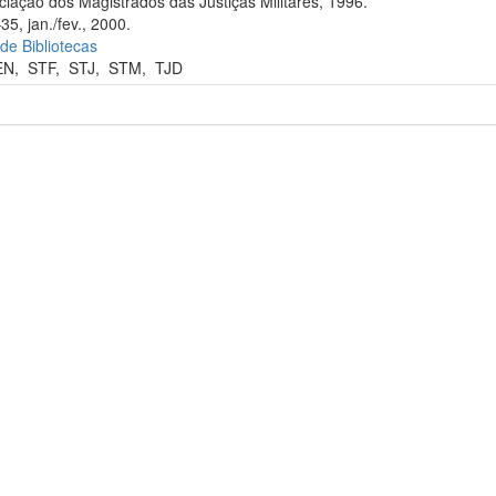
iação dos Magistrados das Justiças Militares, 1996.
35, jan./fev., 2000.
 de Bibliotecas
EN
,
STF
,
STJ
,
STM
,
TJD