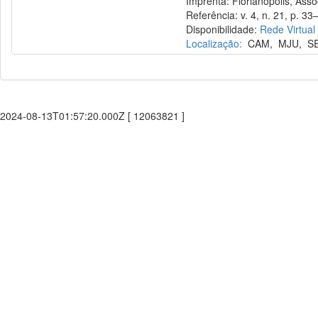
Imprenta: Florianópolis, Assoc
Referência: v. 4, n. 21, p. 33–
Disponibilidade:
Rede Virtual
Localização:
CAM
,
MJU
,
S
2024-08-13T01:57:20.000Z [ 12063821 ]