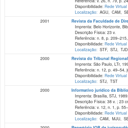
Referência: v. 26, n. 79, p. 2
Disponibilidade:
Rede Virtual
Localização:
AGU
,
CAM
,
S
2001
Revista da Faculdade de Dir
Imprenta: Belo Horizonte, Bib
Descrição Física: 23 v.
Referência: n. 8, p. 209–215,
Disponibilidade:
Rede Virtual
Localização:
STF
,
STJ
,
TJD
2000
Revista do Tribunal Regional
Imprenta: São Paulo, LTr, 19
Referência: n. 12, p. 49–54, ju
Disponibilidade:
Rede Virtual
Localização:
STJ
,
TST
2000
Informativo jurídico da Bibli
Imprenta: Brasília, STJ, 1989
Descrição Física: 38 v. ; 23 
Referência: v. 12, n. 1, p. 55–
Disponibilidade:
Rede Virtual
Localização:
CAM
,
MJU
,
S
2000
Repertório IOB de jurisprudên