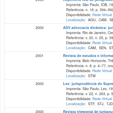
Imprenta: São Paulo, IOB, 19
Referência: n. 18, p. 394–392,
Disponibilidade:
Rede Virtual
Localização:
AGU
,
CAM
,
S
2000
ADV advocacia dinâmica: ju
Imprenta: Rio de Janeiro, Cen
Referência: v. 20, n. 25, p. 3
Disponibilidade:
Rede Virtual
Localização:
CAM
,
SEN
,
S
2001
Revista de estudos e informa
Imprenta: Belo Horizonte, Trib
Referência: n. 8, p. 4–77, nov
Disponibilidade:
Rede Virtual
Localização:
STM
2000
Lex: jurisprudência do Supr
Imprenta: São Paulo, Lex, 19
Referência: v. 22, n. 263, p. 
Disponibilidade:
Rede Virtual
Localização:
STF
,
STJ
,
TJD
2000
Revista trimestral de jurisp