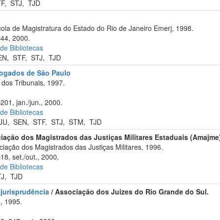
TF
,
STJ
,
TJD
ola de Magistratura do Estado do Rio de Janeiro Emerj, 1998.
–44, 2000.
 de Bibliotecas
EN
,
STF
,
STJ
,
TJD
vogados de São Paulo
dos Tribunais, 1997.
201, jan./jun., 2000.
 de Bibliotecas
JU
,
SEN
,
STF
,
STJ
,
STM
,
TJD
iação dos Magistrados das Justiças Militares Estaduais (Amajme
iação dos Magistrados das Justiças Militares, 1996.
18, set./out., 2000.
 de Bibliotecas
TJ
,
TJD
 jurisprudência
/ Associação dos Juízes do Rio Grande do Sul.
, 1995.