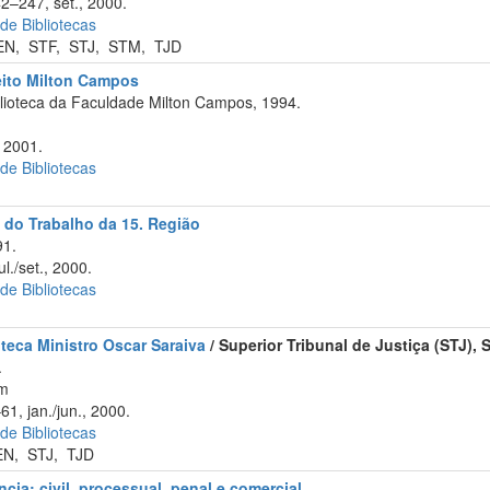
42–247, set., 2000.
 de Bibliotecas
EN
,
STF
,
STJ
,
STM
,
TJD
eito Milton Campos
lioteca da Faculdade Milton Campos, 1994.
 2001.
 de Bibliotecas
 do Trabalho da 15. Região
91.
l./set., 2000.
 de Bibliotecas
oteca Ministro Oscar Saraiva
/ Superior Tribunal de Justiça (STJ),
.
cm
61, jan./jun., 2000.
 de Bibliotecas
EN
,
STJ
,
TJD
cia: civil, processual, penal e comercial