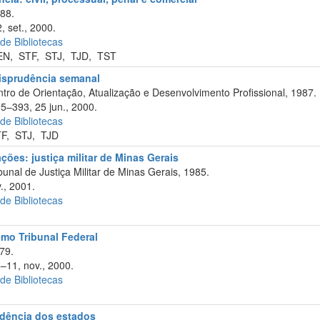
88.
 set., 2000.
 de Bibliotecas
EN
,
STF
,
STJ
,
TJD
,
TST
risprudência semanal
tro de Orientação, Atualização e Desenvolvimento Profissional, 1987.
95–393, 25 jun., 2000.
 de Bibliotecas
TF
,
STJ
,
TJD
ções: justiça militar de Minas Gerais
unal de Justiça Militar de Minas Gerais, 1985.
., 2001.
 de Bibliotecas
emo Tribunal Federal
79.
5–11, nov., 2000.
 de Bibliotecas
rudência dos estados