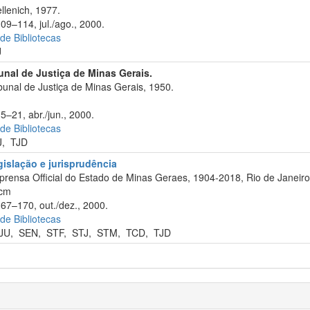
llenich, 1977.
09–114, jul./ago., 2000.
 de Bibliotecas
J
bunal de Justiça de Minas Gerais.
bunal de Justiça de Minas Gerais, 1950.
5–21, abr./jun., 2000.
 de Bibliotecas
J
,
TJD
gislação e jurisprudência
prensa Official do Estado de Minas Geraes, 1904-2018, Rio de Janeiro
 cm
167–170, out./dez., 2000.
 de Bibliotecas
JU
,
SEN
,
STF
,
STJ
,
STM
,
TCD
,
TJD