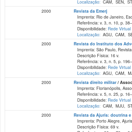
Localização:
CAM
,
SEN
,
S
2000
Revista da Emerj
Imprenta: Rio de Janeiro, Esc
Referência: v. 3, n. 10, p. 38
Disponibilidade:
Rede Virtual
Localização:
AGU
,
CAM
,
S
2000
Revista do Instituto dos Ad
Imprenta: São Paulo, Revista 
Descrição Física: 16 v.
Referência: v. 3, n. 5, p. 196–
Disponibilidade:
Rede Virtual
Localização:
AGU
,
CAM
,
M
2000
Revista direito militar
/ Assoc
Imprenta: Florianópolis, Assoc
Referência: v. 5, n. 25, p. 16–
Disponibilidade:
Rede Virtual
Localização:
CAM
,
MJU
,
S
2000
Revista da Ajuris: doutrina e
Imprenta: Porto Alegre, Ajuris
Descrição Física: 69 v.