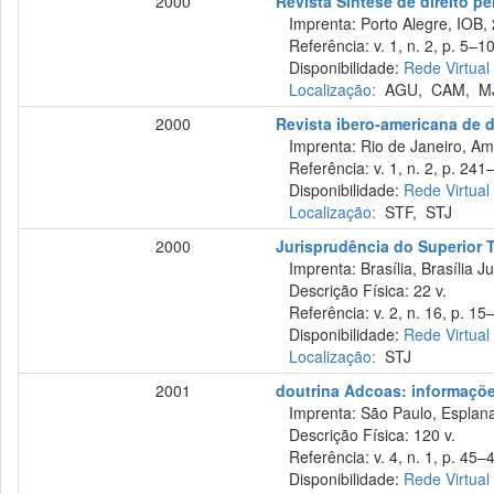
2000
Revista Síntese de direito p
Imprenta: Porto Alegre, IOB,
Referência: v. 1, n. 2, p. 5–10,
Disponibilidade:
Rede Virtual
Localização:
AGU
,
CAM
,
M
2000
Revista ibero-americana de d
Imprenta: Rio de Janeiro, Amé
Referência: v. 1, n. 2, p. 241–
Disponibilidade:
Rede Virtual
Localização:
STF
,
STJ
2000
Jurisprudência do Superior T
Imprenta: Brasília, Brasília Ju
Descrição Física: 22 v.
Referência: v. 2, n. 16, p. 15–
Disponibilidade:
Rede Virtual
Localização:
STJ
2001
doutrina Adcoas: informações
Imprenta: São Paulo, Esplana
Descrição Física: 120 v.
Referência: v. 4, n. 1, p. 45–4
Disponibilidade:
Rede Virtual