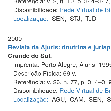
Referência: v. 2, n. 10, p. 344–347, 
Disponibilidade:
Rede Virtual de Bi
Localização:
SEN
,
STJ
,
TJD
2000
Revista da Ajuris: doutrina e juris
Grande do Sul.
Imprenta: Porto Alegre, Ajuris, 199
Descrição Física: 69 v.
Referência: v. 26, n. 77, p. 314–319
Disponibilidade:
Rede Virtual de Bi
Localização:
AGU
,
CAM
,
SEN
,
S