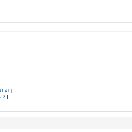
41.41
]
418
]