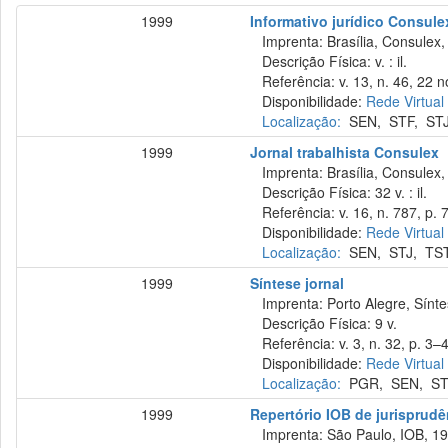
1999
Informativo jurídico Consule
Imprenta: Brasília, Consulex,
Descrição Física: v. : il.
Referência: v. 13, n. 46, 22 n
Disponibilidade:
Rede Virtual
Localização:
SEN
,
STF
,
ST
1999
Jornal trabalhista Consulex
Imprenta: Brasília, Consulex,
Descrição Física: 32 v. : il.
Referência: v. 16, n. 787, p. 
Disponibilidade:
Rede Virtual
Localização:
SEN
,
STJ
,
TS
1999
Síntese jornal
Imprenta: Porto Alegre, Sínte
Descrição Física: 9 v.
Referência: v. 3, n. 32, p. 3–4
Disponibilidade:
Rede Virtual
Localização:
PGR
,
SEN
,
S
1999
Repertório IOB de jurisprudên
Imprenta: São Paulo, IOB, 19