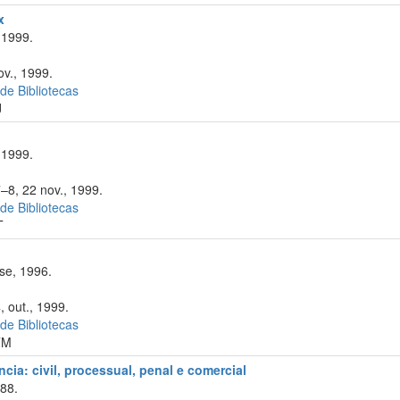
x
 1999.
ov., 1999.
 de Bibliotecas
J
 1999.
7–8, 22 nov., 1999.
 de Bibliotecas
T
se, 1996.
, out., 1999.
 de Bibliotecas
TM
cia: civil, processual, penal e comercial
88.