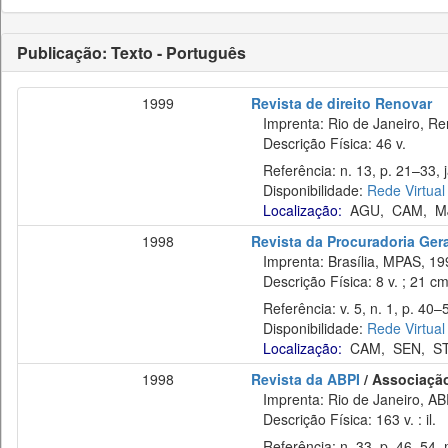
Publicação: Texto - Português
1999
Revista de direito Renovar
Imprenta: Rio de Janeiro, Re
Descrição Física: 46 v.
Referência: n. 13, p. 21–33, j
Disponibilidade:
Rede Virtual
Localização:
AGU
,
CAM
,
M
1998
Revista da Procuradoria Ger
Imprenta: Brasília, MPAS, 19
Descrição Física: 8 v. ; 21 c
Referência: v. 5, n. 1, p. 40–5
Disponibilidade:
Rede Virtual
Localização:
CAM
,
SEN
,
S
1998
Revista da ABPI
/ Associação
Imprenta: Rio de Janeiro, AB
Descrição Física: 163 v. : il.
Referência: n. 33, p. 46–54, m