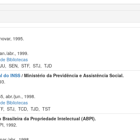
novar, 1995.
an./abr., 1999.
 de Bibliotecas
JU
,
SEN
,
STF
,
STJ
,
TJD
al do INSS
/ Ministério da Previdência e Assistência Social.
93.
m
5, abr./jun., 1998.
 de Bibliotecas
TF
,
STJ
,
TCD
,
TJD
,
TST
 Brasileira da Propriedade Intelectual (ABPI).
PI, 1992.
ar./abr., 1998.