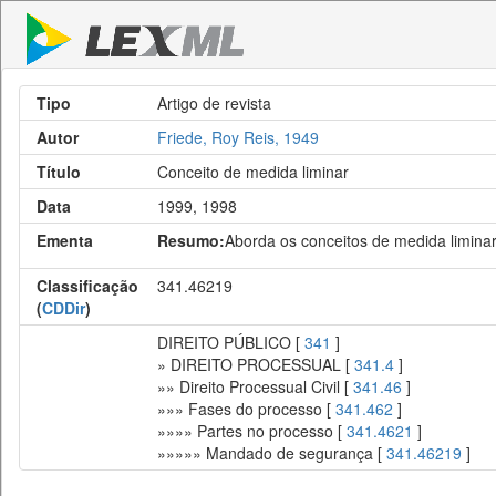
Tipo
Artigo de revista
Autor
Friede, Roy Reis, 1949
Título
Conceito de medida liminar
Data
1999, 1998
Ementa
Resumo:
Aborda os conceitos de medida liminar,
Classificação
341.46219
(
CDDir
)
DIREITO PÚBLICO [
341
]
» DIREITO PROCESSUAL [
341.4
]
»» Direito Processual Civil [
341.46
]
»»» Fases do processo [
341.462
]
»»»» Partes no processo [
341.4621
]
»»»»» Mandado de segurança [
341.46219
]