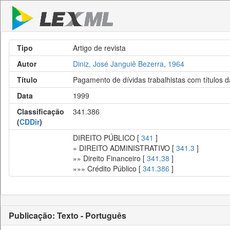
Tipo
Artigo de revista
Autor
Diniz, José Janguiê Bezerra, 1964
Título
Pagamento de dívidas trabalhistas com títulos d
Data
1999
Classificação
341.386
(
CDDir
)
DIREITO PÚBLICO [
341
]
» DIREITO ADMINISTRATIVO [
341.3
]
»» Direito Financeiro [
341.38
]
»»» Crédito Público [
341.386
]
Publicação: Texto - Português