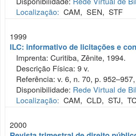
Disponibilidade:
Rede Virtual de Bi
Localização:
CAM
,
SEN
,
STF
1999
ILC: informativo de licitações e co
Imprenta: Curitiba, Zênite, 1994.
Descrição Física: 9 v.
Referência: v. 6, n. 70, p. 952–957,
Disponibilidade:
Rede Virtual de Bi
Localização:
CAM
,
CLD
,
STJ
,
T
2000
Revista trimestral de direito públic