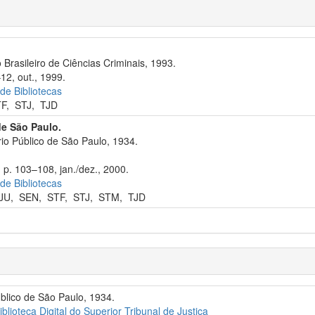
 Brasileiro de Ciências Criminais, 1993.
12, out., 1999.
 de Bibliotecas
TF
,
STJ
,
TJD
de São Paulo.
io Público de São Paulo, 1934.
 p. 103–108, jan./dez., 2000.
 de Bibliotecas
JU
,
SEN
,
STF
,
STJ
,
STM
,
TJD
úblico de São Paulo, 1934.
iblioteca Digital do Superior Tribunal de Justiça