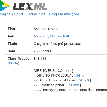
Página Anterior
|
Página Inicial
|
Pesquisa Avançada
Tipo
Artigo de revista
Autor
Mendroni, Marcelo Batlouni
Título
O sigilo na fase pré-processual
Data
2000, 1999
Classificação
341.4331
(
CDDir
)
DIREITO PÚBLICO [
341
]
» DIREITO PROCESSUAL [
341.4
]
»» Direito Processual Penal [
341.43
]
»»» Instrução penal [
341.433
]
»»»» Instrução penal propriamente dita. Inform