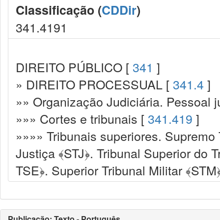
Classificação (
CDDir
)
341.4191
DIREITO PÚBLICO [
341
]
» DIREITO PROCESSUAL [
341.4
]
»» Organização Judiciária. Pessoal ju
»»» Cortes e tribunais [
341.419
]
»»»» Tribunais superiores. Supremo T
Justiça ﴾STJ﴿. Tribunal Superior do T
TSE﴿. Superior Tribunal Militar ﴾STM
Publicação: Texto - Português