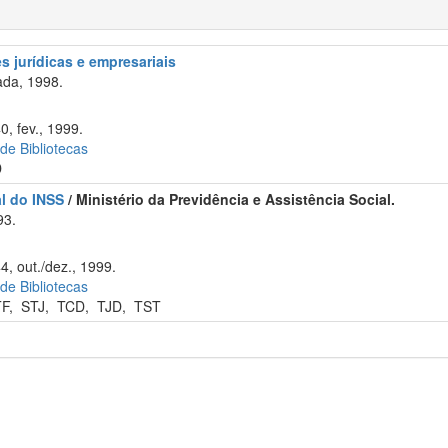
 jurídicas e empresariais
da, 1998.
0, fev., 1999.
 de Bibliotecas
D
al do INSS
/ Ministério da Previdência e Assistência Social.
93.
m
4, out./dez., 1999.
 de Bibliotecas
TF
,
STJ
,
TCD
,
TJD
,
TST