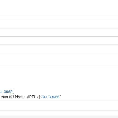
41.3962
]
rritorial Urbana ﴾IPTU﴿ [
341.39622
]