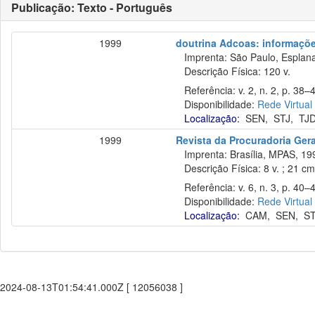
Publicação: Texto - Português
1999
doutrina Adcoas: informações
Imprenta: São Paulo, Esplana
Descrição Física: 120 v.
Referência: v. 2, n. 2, p. 38–4
Disponibilidade:
Rede Virtual
Localização:
SEN
,
STJ
,
TJ
1999
Revista da Procuradoria Ger
Imprenta: Brasília, MPAS, 19
Descrição Física: 8 v. ; 21 c
Referência: v. 6, n. 3, p. 40–4
Disponibilidade:
Rede Virtual
Localização:
CAM
,
SEN
,
S
2024-08-13T01:54:41.000Z [ 12056038 ]