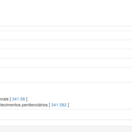
enais [
341.58
]
lecimentos penitenciários [
341.582
]