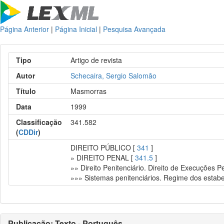
Página Anterior
|
Página Inicial
|
Pesquisa Avançada
Tipo
Artigo de revista
Autor
Schecaira, Sergio Salomão
Título
Masmorras
Data
1999
Classificação
341.582
(
CDDir
)
DIREITO PÚBLICO [
341
]
» DIREITO PENAL [
341.5
]
»» Direito Penitenciário. Direito de Execuções P
»»» Sistemas penitenciários. Regime dos estabe
Publicação: Texto - Português