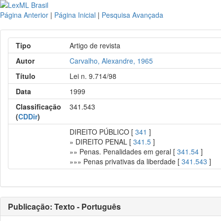
Página Anterior
|
Página Inicial
|
Pesquisa Avançada
Tipo
Artigo de revista
Autor
Carvalho, Alexandre, 1965
Título
Lei n. 9.714/98
Data
1999
Classificação
341.543
(
CDDir
)
DIREITO PÚBLICO [
341
]
» DIREITO PENAL [
341.5
]
»» Penas. Penalidades em geral [
341.54
]
»»» Penas privativas da liberdade [
341.543
]
Publicação: Texto - Português