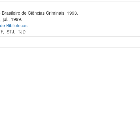
 Brasileiro de Ciências Criminais, 1993.
 jul., 1999.
 de Bibliotecas
TF
,
STJ
,
TJD