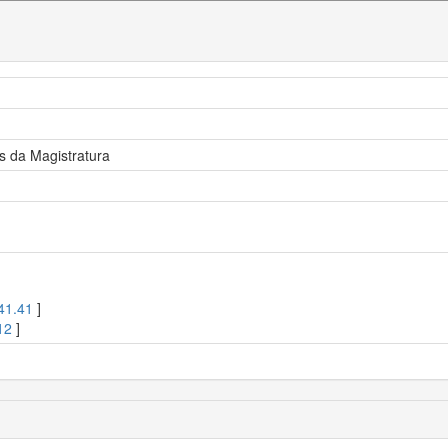
os da Magistratura
41.41
]
12
]