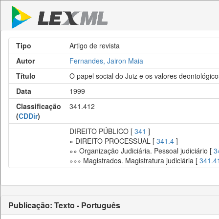
Tipo
Artigo de revista
Autor
Fernandes, Jairon Maia
Título
O papel social do Juiz e os valores deontológic
Data
1999
Classificação
341.412
(
CDDir
)
DIREITO PÚBLICO [
341
]
» DIREITO PROCESSUAL [
341.4
]
»» Organização Judiciária. Pessoal judiciário [
3
»»» Magistrados. Magistratura judiciária [
341.4
Publicação: Texto - Português