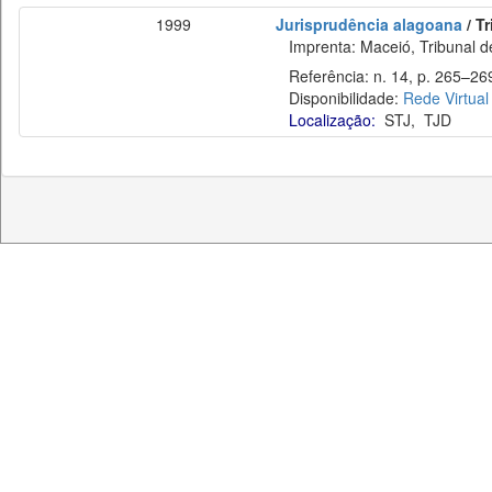
1999
Jurisprudência alagoana
/ T
Imprenta: Maceió, Tribunal de
Referência: n. 14, p. 265–269
Disponibilidade:
Rede Virtual
Localização:
STJ
,
TJD