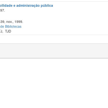
abilidade e administração pública
97.
–39, nov., 1999.
 de Bibliotecas
TJ
,
TJD