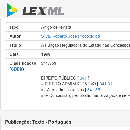
Tipo
Artigo de revista
Autor
Silva, Roberto Josê Procópio da
Título
A Função Reguladora do Estado nas Concessões
Data
1999
Classificação
341.353
(
CDDir
)
DIREITO PÚBLICO [
341
]
» DIREITO ADMINISTRATIVO [
341.3
]
»» Atos administrativos [
341.35
]
»»» Concessão, permissão, autorização de servi
Publicação: Texto - Português