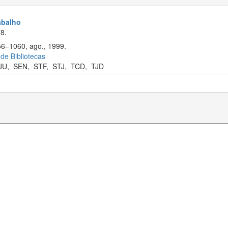
rabalho
8.
56–1060, ago., 1999.
 de Bibliotecas
JU
,
SEN
,
STF
,
STJ
,
TCD
,
TJD