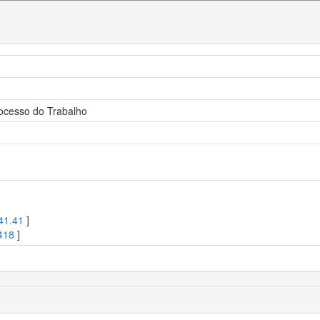
ocesso do Trabalho
41.41
]
418
]