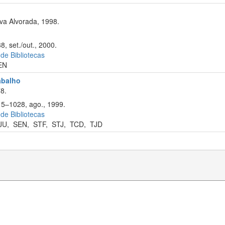
va Alvorada, 1998.
8, set./out., 2000.
 de Bibliotecas
EN
rabalho
8.
15–1028, ago., 1999.
 de Bibliotecas
JU
,
SEN
,
STF
,
STJ
,
TCD
,
TJD