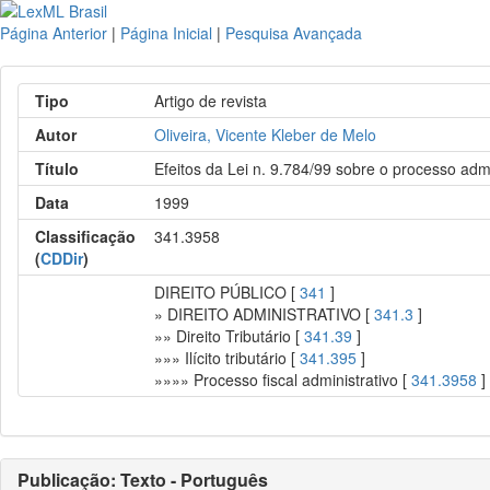
Página Anterior
|
Página Inicial
|
Pesquisa Avançada
Tipo
Artigo de revista
Autor
Oliveira, Vicente Kleber de Melo
Título
Efeitos da Lei n. 9.784/99 sobre o processo admin
Data
1999
Classificação
341.3958
(
CDDir
)
DIREITO PÚBLICO [
341
]
» DIREITO ADMINISTRATIVO [
341.3
]
»» Direito Tributário [
341.39
]
»»» Ilícito tributário [
341.395
]
»»»» Processo fiscal administrativo [
341.3958
]
Publicação: Texto - Português