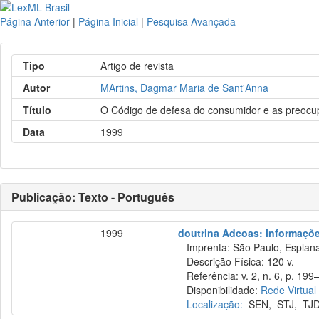
Página Anterior
|
Página Inicial
|
Pesquisa Avançada
Tipo
Artigo de revista
Autor
MArtins, Dagmar Maria de Sant'Anna
Título
O Código de defesa do consumidor e as preocu
Data
1999
Publicação: Texto - Português
1999
doutrina Adcoas: informações
Imprenta: São Paulo, Esplana
Descrição Física: 120 v.
Referência: v. 2, n. 6, p. 199–
Disponibilidade:
Rede Virtual
Localização:
SEN
,
STJ
,
TJ