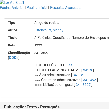
Página Anterior
|
Página Inicial
|
Pesquisa Avançada
Tipo
Artigo de revista
Autor
Bittencourt, Sidney
Título
A Polêmica Questão do Número de Envelopes na 
Data
1999
Classificação
341.3527
(
CDDir
)
DIREITO PÚBLICO [
341
]
» DIREITO ADMINISTRATIVO [
341.3
]
»» Atos administrativos [
341.35
]
»»» Contratos administrativos [
341.352
]
»»»» Licitações em geral [
341.3527
]
Publicação: Texto - Português