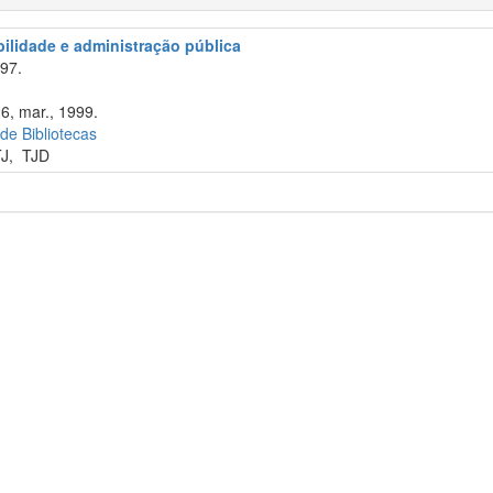
abilidade e administração pública
97.
26, mar., 1999.
 de Bibliotecas
TJ
,
TJD