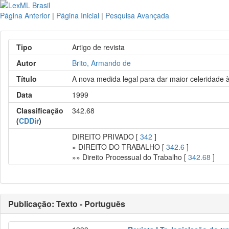
Página Anterior
|
Página Inicial
|
Pesquisa Avançada
Tipo
Artigo de revista
Autor
Brito, Armando de
Título
A nova medida legal para dar maior celeridade à 
Data
1999
Classificação
342.68
(
CDDir
)
DIREITO PRIVADO [
342
]
» DIREITO DO TRABALHO [
342.6
]
»» Direito Processual do Trabalho [
342.68
]
Publicação: Texto - Português