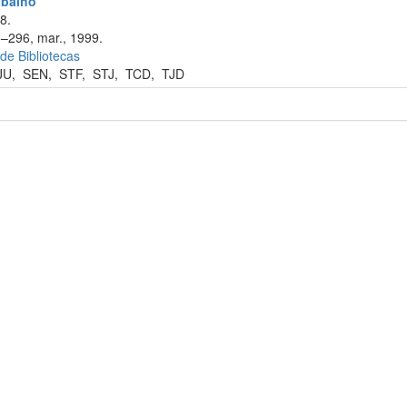
abalho
8.
5–296, mar., 1999.
 de Bibliotecas
JU
,
SEN
,
STF
,
STJ
,
TCD
,
TJD