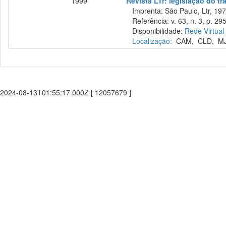
1999
Revista LTr: legislação do tr
Imprenta: São Paulo, Ltr, 197
Referência: v. 63, n. 3, p. 29
Disponibilidade:
Rede Virtual
Localização:
CAM
,
CLD
,
M
2024-08-13T01:55:17.000Z [ 12057679 ]