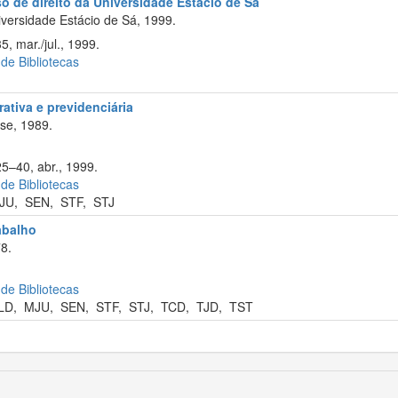
so de direito da Universidade Estácio de Sá
versidade Estácio de Sá, 1999.
5, mar./jul., 1999.
 de Bibliotecas
rativa e previdenciária
se, 1989.
25–40, abr., 1999.
 de Bibliotecas
JU
,
SEN
,
STF
,
STJ
rabalho
8.
 de Bibliotecas
LD
,
MJU
,
SEN
,
STF
,
STJ
,
TCD
,
TJD
,
TST