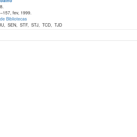
abalho
8.
1–157, fev, 1999.
 de Bibliotecas
JU
,
SEN
,
STF
,
STJ
,
TCD
,
TJD