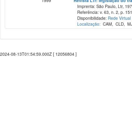
1999
Revista LTr: legislação do tr
Imprenta: São Paulo, Ltr, 197
Referência: v. 63, n. 2, p. 15
Disponibilidade:
Rede Virtual
Localização:
CAM
,
CLD
,
M
2024-08-13T01:54:59.000Z [ 12056804 ]