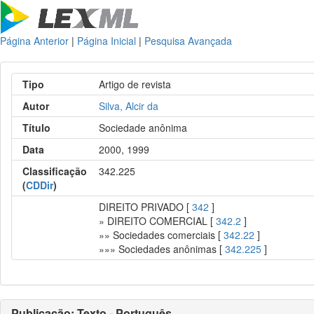
Página Anterior
|
Página Inicial
|
Pesquisa Avançada
Tipo
Artigo de revista
Autor
Silva, Alcir da
Título
Sociedade anônima
Data
2000, 1999
Classificação
342.225
(
CDDir
)
DIREITO PRIVADO [
342
]
» DIREITO COMERCIAL [
342.2
]
»» Sociedades comerciais [
342.22
]
»»» Sociedades anônimas [
342.225
]
Publicação: Texto - Português