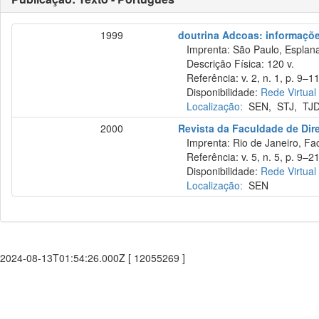
1999
doutrina Adcoas: informações
Imprenta: São Paulo, Esplana
Descrição Física: 120 v.
Referência: v. 2, n. 1, p. 9–11
Disponibilidade:
Rede Virtual
Localização:
SEN
,
STJ
,
TJ
2000
Revista da Faculdade de Di
Imprenta: Rio de Janeiro, Fa
Referência: v. 5, n. 5, p. 9–2
Disponibilidade:
Rede Virtual
Localização:
SEN
2024-08-13T01:54:26.000Z [ 12055269 ]