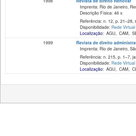
1998
Revista de direito Renovar
Imprenta: Rio de Janeiro, Re
Descrição Física: 46 v.
Referência: n. 12, p. 21–28, s
Disponibilidade:
Rede Virtual
Localização:
AGU
,
CAM
,
S
1999
Revista de direito administr
Imprenta: Rio de Janeiro, São
Referência: n. 215, p. 1–7, ja
Disponibilidade:
Rede Virtual
Localização:
AGU
,
CAM
,
C