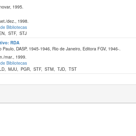
novar, 1995.
et./dez., 1998.
 de Bibliotecas
EN
,
STF
,
STJ
ativo: RDA
 Paulo, DASP, 1945-1946, Rio de Janeiro, Editora FGV, 1946-.
n./mar., 1999.
 de Bibliotecas
LD
,
MJU
,
PGR
,
STF
,
STM
,
TJD
,
TST