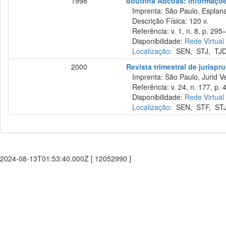
1998
doutrina Adcoas: informações
Imprenta: São Paulo, Esplana
Descrição Física: 120 v.
Referência: v. 1, n. 8, p. 295
Disponibilidade:
Rede Virtual
Localização:
SEN
,
STJ
,
TJ
2000
Revista trimestral de jurisp
Imprenta: São Paulo, Jurid Ve
Referência: v. 24, n. 177, p. 4
Disponibilidade:
Rede Virtual
Localização:
SEN
,
STF
,
ST
2024-08-13T01:53:40.000Z [ 12052990 ]