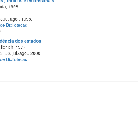
 jurídicas e empresariais
da, 1998.
–300, ago., 1998.
 de Bibliotecas
D
rudência dos estados
llenich, 1977.
3–52, jul./ago., 2000.
 de Bibliotecas
J