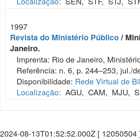
Localização:
SEN
,
STF
,
STJ
,
ST
1997
Revista do Ministério Público
/ Min
Janeiro.
Imprenta: Rio de Janeiro, Ministéri
Referência: n. 6, p. 244–253, jul./d
Disponibilidade:
Rede Virtual de Bi
Localização:
AGU
,
CAM
,
MJU
,
S
2024-08-13T01:52:52.000Z [ 12050504 