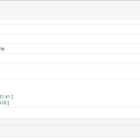
ria
41.41
]
418
]