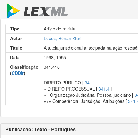
Tipo
Artigo de revista
Autor
Lopes, Rénan Kfuri
Título
A tutela jurisdicional antecipada na ação rescisó
Data
1998, 1995
Classificação
341.418
(
CDDir
)
DIREITO PÚBLICO [
341
]
» DIREITO PROCESSUAL [
341.4
]
»» Organização Judiciária. Pessoal judiciário [
3
»»» Competência. Jurisdição. Atribuições [
341.
Publicação: Texto - Português