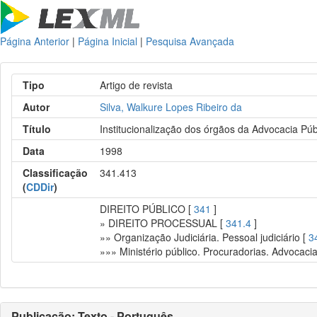
Página Anterior
|
Página Inicial
|
Pesquisa Avançada
Tipo
Artigo de revista
Autor
Silva, Walkure Lopes Ribeiro da
Título
Institucionalização dos órgãos da Advocacia Púb
Data
1998
Classificação
341.413
(
CDDir
)
DIREITO PÚBLICO [
341
]
» DIREITO PROCESSUAL [
341.4
]
»» Organização Judiciária. Pessoal judiciário [
3
»»» Ministério público. Procuradorias. Advocaci
Publicação: Texto - Português