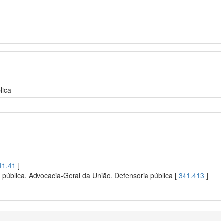
lica
41.41
]
a pública. Advocacia-Geral da União. Defensoria pública [
341.413
]