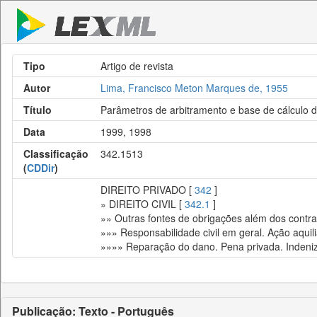
Tipo
Artigo de revista
Autor
Lima, Francisco Meton Marques de, 1955
Título
Parâmetros de arbitramento e base de cálculo 
Data
1999, 1998
Classificação
342.1513
(
CDDir
)
DIREITO PRIVADO [
342
]
» DIREITO CIVIL [
342.1
]
»» Outras fontes de obrigações além dos contrato
»»» Responsabilidade civil em geral. Ação aquili
»»»» Reparação do dano. Pena privada. Indeni
Publicação: Texto - Português