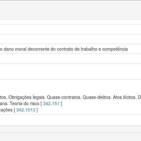
do dano moral decorrente do contrato de trabalho e competência
s. Obrigações legais. Quase-contratos. Quase-delitos. Atos ilícitos. De
ana. Teoria do risco [
342.151
]
zações [
342.1513
]