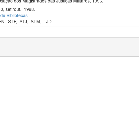
iação dos Magistrados das Justiças Militares, 1996.
0, set./out., 1998.
 de Bibliotecas
EN
,
STF
,
STJ
,
STM
,
TJD