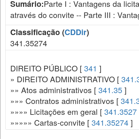
Parte I : Vantagens da licit
Sumário:
através do convite -- Parte III : Vanta
Classificação (
CDDir
)
341.35274
DIREITO PÚBLICO [
341
]
» DIREITO ADMINISTRATIVO [
341.
»» Atos administrativos [
341.35
]
»»» Contratos administrativos [
341.
»»»» Licitações em geral [
341.3527
»»»»» Cartas-convite [
341.35274
]