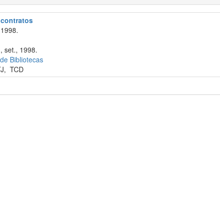
e contratos
 1998.
, set., 1998.
 de Bibliotecas
TJ
,
TCD