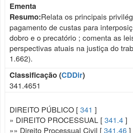
Ementa
Relata os principais privil
Resumo:
pagamento de custas para interposi
dobro e o precatório ; comenta as le
perspectivas atuais na justiça do tr
1.662).
Classificação (
CDDir
)
341.4651
DIREITO PÚBLICO [
341
]
» DIREITO PROCESSUAL [
341.4
]
»» Direito Processual Civil [
341.46
]