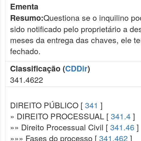
Ementa
Questiona se o inquilino pod
Resumo:
sido notificado pelo proprietário a d
meses da entrega das chaves, ele t
fechado.
Classificação (
CDDir
)
341.4622
DIREITO PÚBLICO [
341
]
» DIREITO PROCESSUAL [
341.4
]
»» Direito Processual Civil [
341.46
]
»»» Fases do processo [
341.462
]