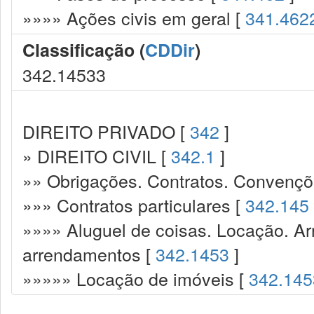
»»»» Ações civis em geral [
341.462
Classificação (
CDDir
)
342.14533
DIREITO PRIVADO [
342
]
» DIREITO CIVIL [
342.1
]
»» Obrigações. Contratos. Convençõ
»»» Contratos particulares [
342.145
»»»» Aluguel de coisas. Locação. A
arrendamentos [
342.1453
]
»»»»» Locação de imóveis [
342.145