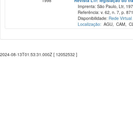
1998
Revista LTr: legislação do tr
Imprenta: São Paulo, Ltr, 197
Referência: v. 62, n. 7, p. 871
Disponibilidade:
Rede Virtual
Localização:
AGU
,
CAM
,
C
2024-08-13T01:53:31.000Z [ 12052532 ]