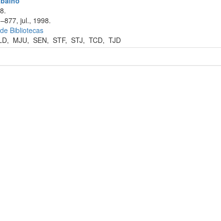
abalho
8.
–877, jul., 1998.
 de Bibliotecas
LD
,
MJU
,
SEN
,
STF
,
STJ
,
TCD
,
TJD