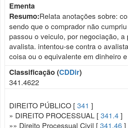
Ementa
Relata anotações sobre: co
Resumo:
sendo que o comprador não cumpriu 
passou o veiculo, por negociação, a
avalista. intentou-se contra o avalis
coisa ou o equivalente em dinheiro e 
Classificação (
CDDir
)
341.4622
DIREITO PÚBLICO [
341
]
» DIREITO PROCESSUAL [
341.4
]
»» Direito Processual Civil [
341.46
]