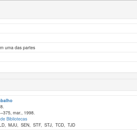
com uma das partes
rabalho
8.
4–375, mar., 1998.
 de Bibliotecas
LD
,
MJU
,
SEN
,
STF
,
STJ
,
TCD
,
TJD