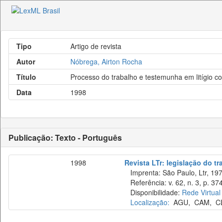
Tipo
Artigo de revista
Autor
Nóbrega, Airton Rocha
Título
Processo do trabalho e testemunha em litígio 
Data
1998
Publicação: Texto - Português
1998
Revista LTr: legislação do t
Imprenta: São Paulo, Ltr, 197
Referência: v. 62, n. 3, p. 37
Disponibilidade:
Rede Virtual
Localização:
AGU
,
CAM
,
C