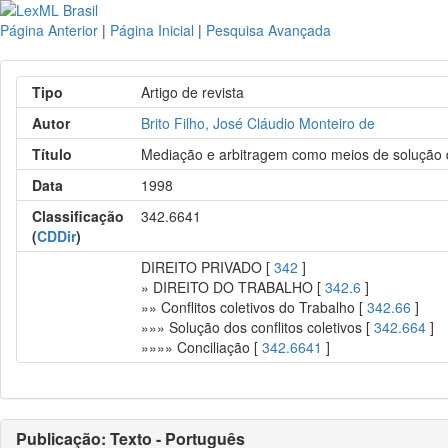
Página Anterior
|
Página Inicial
|
Pesquisa Avançada
Tipo
Artigo de revista
Autor
Brito Filho, José Cláudio Monteiro de
Título
Mediação e arbitragem como meios de solução de
Data
1998
Classificação
342.6641
(
CDDir
)
DIREITO PRIVADO [
342
]
» DIREITO DO TRABALHO [
342.6
]
»» Conflitos coletivos do Trabalho [
342.66
]
»»» Solução dos conflitos coletivos [
342.664
]
»»»» Conciliação [
342.6641
]
Publicação: Texto - Português