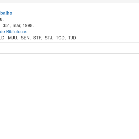
abalho
8.
5–351, mar, 1998.
 de Bibliotecas
LD
,
MJU
,
SEN
,
STF
,
STJ
,
TCD
,
TJD