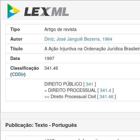
Tipo
Artigo de revista
Autor
Diniz, José Janguiê Bezerra, 1964
Título
A Ação Injuntiva na Ordenação Jurídica Brasilei
Data
1997
Classificação
341.46
(
CDDir
)
DIREITO PÚBLICO [
341
]
» DIREITO PROCESSUAL [
341.4
]
»» Direito Processual Civil [
341.46
]
Publicação: Texto - Português