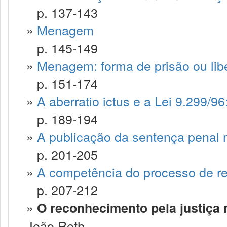
p. 137-143
»
Menagem
p. 145-149
»
Menagem: forma de prisão ou lib
p. 151-174
»
A aberratio ictus e a Lei 9.299/9
p. 189-194
»
A publicação da sentença penal mi
p. 201-205
»
A competência do processo de re
p. 207-212
»
O reconhecimento pela justiça m
João Roth. --