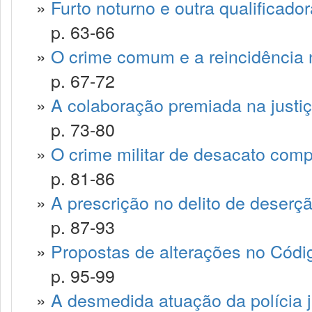
»
Furto noturno e outra qualificado
p. 63-66
»
O crime comum e a reincidência
p. 67-72
»
A colaboração premiada na justiça
p. 73-80
»
O crime militar de desacato comp
p. 81-86
»
A prescrição no delito de deserç
p. 87-93
»
Propostas de alterações no Códig
p. 95-99
»
A desmedida atuação da polícia ju