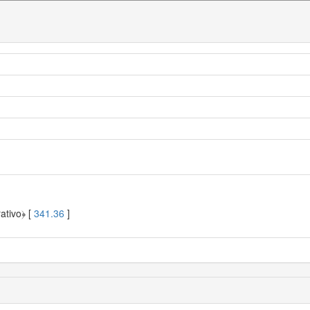
ativo﴿ [
341.36
]