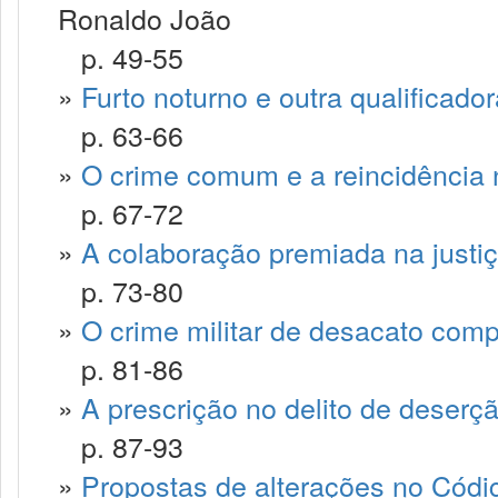
Ronaldo João
p. 49-55
»
Furto noturno e outra qualificado
p. 63-66
»
O crime comum e a reincidência
p. 67-72
»
A colaboração premiada na justiça
p. 73-80
»
O crime militar de desacato comp
p. 81-86
»
A prescrição no delito de deserç
p. 87-93
»
Propostas de alterações no Códig