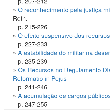
p. 207-212
»
O reconhecimento pela justiça mili
Roth. --
p. 215-226
»
O efeito suspensivo dos recursos
p. 227-233
»
A estabilidade do militar na dese
p. 235-239
»
Os Recursos no Regulamento Discip
Reformatio in Pejus
p. 241-246
»
A acumulação de cargos públicos 
p. 247-255