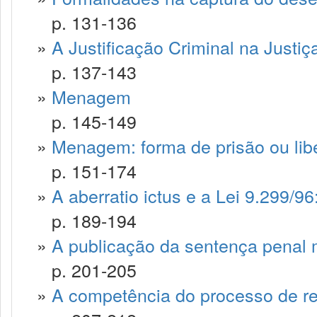
p. 131-136
»
A Justificação Criminal na Justiça
p. 137-143
»
Menagem
p. 145-149
»
Menagem: forma de prisão ou lib
p. 151-174
»
A aberratio ictus e a Lei 9.299/9
p. 189-194
»
A publicação da sentença penal mi
p. 201-205
»
A competência do processo de re