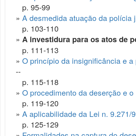
p. 95-99
»
A desmedida atuação da polícia ju
p. 103-110
»
A investidura para os atos de pol
p. 111-113
»
O princípio da insignificância e a p
--
p. 115-118
»
O procedimento da deserção e o 
p. 119-120
»
A aplicabilidade da Lei n. 9.271/9
p. 125-129
»
Formalidades na captura do dese