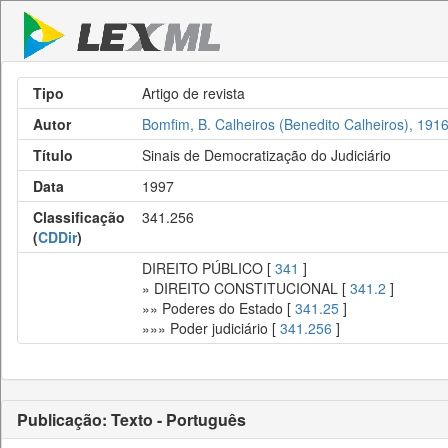
Tipo
Artigo de revista
Autor
Bomfim, B. Calheiros (Benedito Calheiros), 191
Título
Sinais de Democratização do Judiciário
Data
1997
Classificação
341.256
(
CDDir
)
DIREITO PÚBLICO [
341
]
» DIREITO CONSTITUCIONAL [
341.2
]
»» Poderes do Estado [
341.25
]
»»» Poder judiciário [
341.256
]
Publicação: Texto - Português