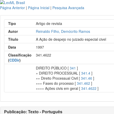
Página Anterior
|
Página Inicial
|
Pesquisa Avançada
Tipo
Artigo de revista
Autor
Reinaldo Filho, Demócrito Ramos
Título
A Ação de despejo no juizado especial civel
Data
1997
Classificação
341.4622
(
CDDir
)
DIREITO PÚBLICO [
341
]
» DIREITO PROCESSUAL [
341.4
]
»» Direito Processual Civil [
341.46
]
»»» Fases do processo [
341.462
]
»»»» Ações civis em geral [
341.4622
]
Publicação: Texto - Português