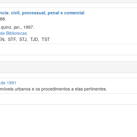
cia: civil, processual, penal e comercial
88.
quinz. jan., 1997.
 de Bibliotecas
EN
,
STF
,
STJ
,
TJD
,
TST
o de 1991
imóveis urbanos e os procedimentos a elas pertinentes.